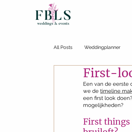
All Posts
Weddingplanner
First-lo
Intieme bruiloft
Budgetbru
Een van de eerste 
we de 
timeline ma
High End wedding
een first look doen?
mogelijkheden? 
First things