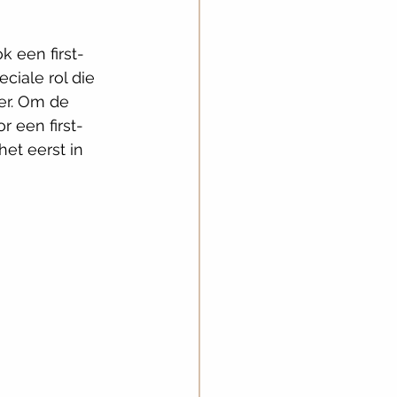
k een first-
ciale rol die 
er. Om de 
 een first-
et eerst in 