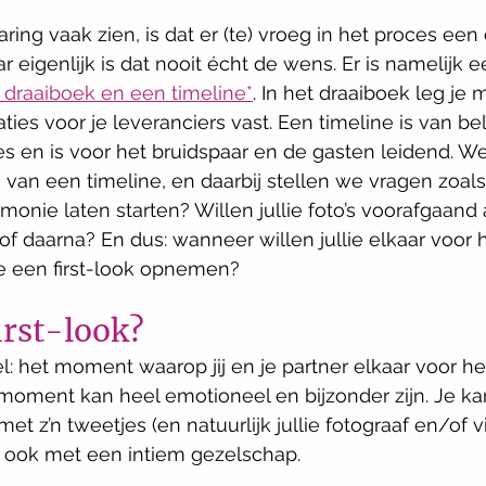
ring vaak zien, is dat er (te) vroeg in het proces een
 eigenlijk is dat nooit écht de wens. Er is namelijk e
 draaiboek en een timeline*
. In het draaiboek leg je
aties voor je leveranciers vast. Een timeline is van be
es en is voor het bruidspaar en de gasten leidend. W
an een timeline, en daarbij stellen we vragen zoals:
emonie laten starten? Willen jullie foto’s voorafgaand
 daarna? En dus: wanneer willen jullie elkaar voor h
lie een first-look opnemen? 
irst-look?
el: het moment waarop jij en je partner elkaar voor he
t moment kan heel emotioneel en bijzonder zijn. Je ka
et z’n tweetjes (en natuurlijk jullie fotograaf en/of v
 ook met een intiem gezelschap. 