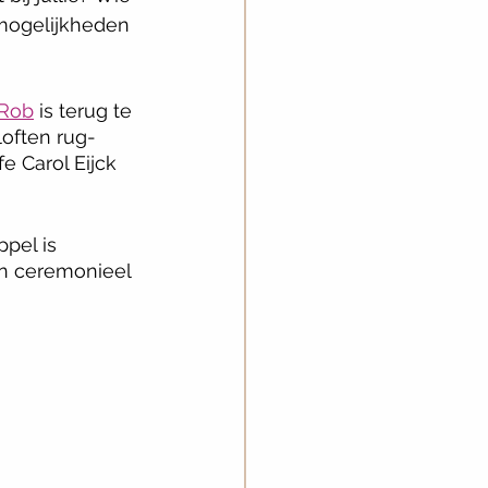
e mogelijkheden 
 Rob
 is terug te 
loften rug-
 Carol Eijck 
pel is 
in ceremonieel 