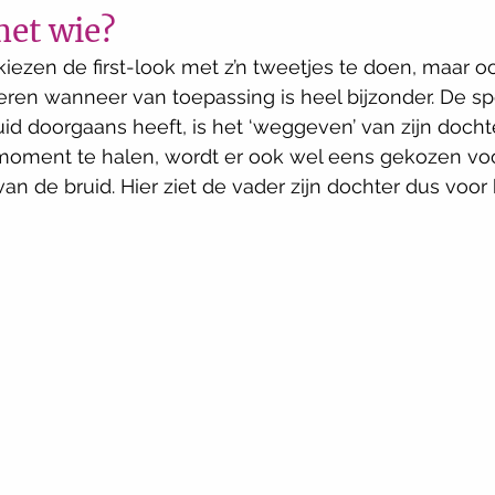
met wie? 
kiezen de first-look met z’n tweetjes te doen, maar oo
deren wanneer van toepassing is heel bijzonder. De spe
id doorgaans heeft, is het ‘weggeven’ van zijn docht
 moment te halen, wordt er ook wel eens gekozen voor
n de bruid. Hier ziet de vader zijn dochter dus voor h