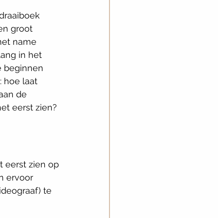
 draaiboek 
en groot 
 met name 
lang in het 
e beginnen 
 hoe laat 
 aan de 
et eerst zien? 
t eerst zien op 
n ervoor 
ideograaf) te 