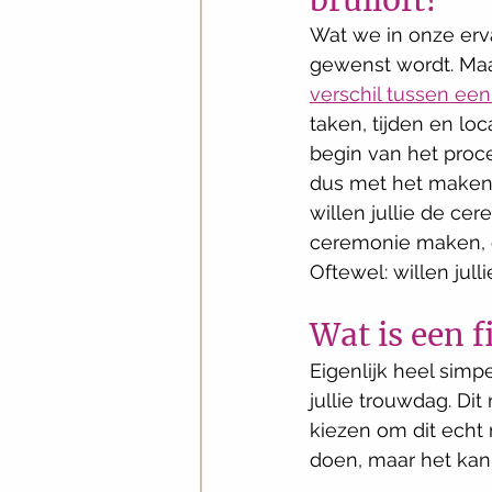
bruiloft? 
Wat we in onze erva
gewenst wordt. Maar
verschil tussen een
taken, tijden en loc
begin van het proc
dus met het maken v
willen jullie de cer
ceremonie maken, of
Oftewel: willen jul
Wat is een f
Eigenlijk heel simp
jullie trouwdag. Di
kiezen om dit echt m
doen, maar het kan