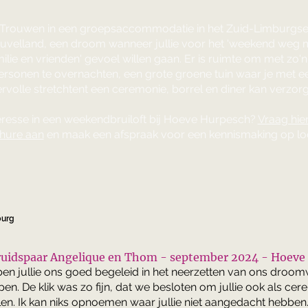
Trouwen in een groepsaccommodatie in het Zuid-Limburgs
uvelland, een droom wanneer jullie voor het 'weekend weg 
ilie en vrienden' gevoel willen gaan. Er is ruimte om met zo'n
ersonen te overnachten, een grote groene tuin waar je met e
ervolle stretchtent een ceremonie, borrel en diner kan verzor
eresse in een weekendbruiloft bij Hoeve Hurpesch?
Vraag hie
hure aan
en maak een afspraak voor een kennismaking op loc
burg
ruidspaar Angelique en Thom - september 2024 - Hoeve
en jullie ons goed begeleid in het neerzetten van ons droo
en. De klik was zo fijn, dat we besloten om jullie ook als cer
elen. Ik kan niks opnoemen waar jullie niet aangedacht hebben...