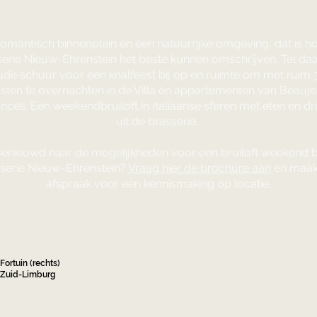
omantisch binnenplein en een natuurrijke omgeving, dat is h
erie Nieuw-Ehrenstein het beste kunnen omschrijven. Tel da
ude schuur voor een knalfeest bij op én ruimte om met ruim 
sten te overnachten in de Villa en appartementen van Beauj
nces. Een weekendbruiloft in Italiaanse sferen met eten en dr
uit de brasserie.
enieuwd naar de mogelijkheden voor een bruiloft weekend b
serie Nieuw-Ehrenstein?
Vraag hier de brochure aan
en maak
afspraak voor een kennismaking op locatie.
Fortuin (rechts)
, Zuid-Limburg