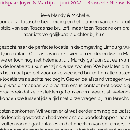
uidspaar Joyce & Martijn - juni 2024 - Brasserie Nieuw-
Lieve Mandy & Michelle,
oor de fantastische begeleiding en het plannen van onze bruil
n altijd van een Toscaanse bruiloft, maar toen Toscane om pra
naar iets vergelijkbaars dichter bij huis.
n gezocht naar de perfecte locatie in de omgeving Limburg/
 in contact. Op basis van onze wensen en ideeën kwam Mandy
e er toch nog niet helemaal uit. Mandy gaf aan dat een van de
 de locatie zou kunnen zijn die we zochten. We besloten om 
as helemaal perfect voor onze weekend bruiloft en alle gaste
 locatie was slechts het begin. Gezien de afstand vroegen 
hulp was onmisbaar! Ze brachten ons in contact met geweldi
 draaiboek dat ze opstelden gaf ons enorm veel rust, wetende
konden we tussentijds altijd met onze vragen bij hun terecht.
ten aankomen. Wij waren er al wat eerder om nog de laatste
p de locatie geweest en had voor ons de boodschappen inger
 vullen van de gastentasjes en het checken van de kamers. D