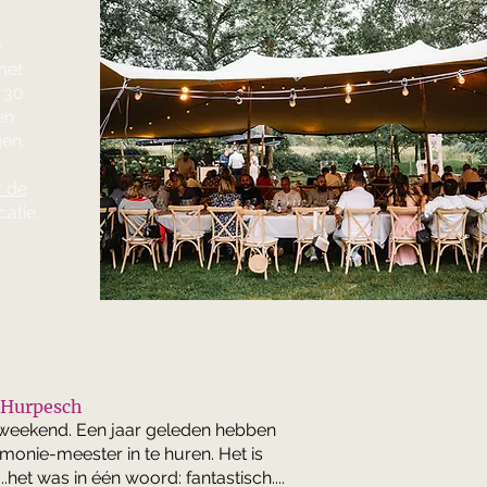
e
met
 30
en
gen.
r de
atie.
 Hurpesch
mweekend. Een jaar geleden hebben
emonie-meester in te huren. Het is
het was in één woord: fantastisch....