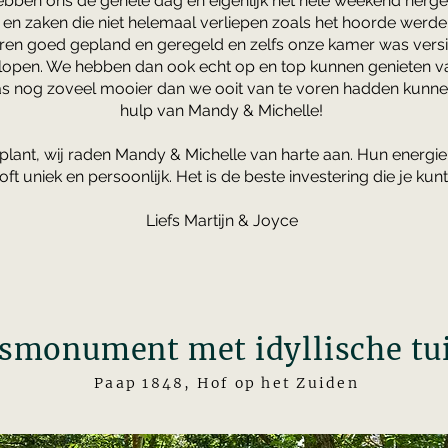
hebben ons de gehele dag en eigenlijk het hele weekend nerg
 en zaken die niet helemaal verliepen zoals het hoorde werden
ren goed gepland en geregeld en zelfs onze kamer was versie
elopen. We hebben dan ook echt op en top kunnen genieten 
as nog zoveel mooier dan we ooit van te voren hadden kunn
hulp van Mandy & Michelle!
ft plant, wij raden Mandy & Michelle van harte aan. Hun energi
loft uniek en persoonlijk. Het is de beste investering die je kun
Liefs Martijn & Joyce
ksmonument met idyllische tu
Paap 1848, Hof op het Zuiden