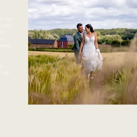
oe we
ar een
30
ean
inken
ij
 een