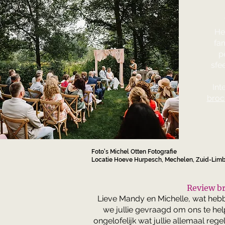
He
fam
p
sfe
Int
broc
Foto's Michel Otten Fotografie
Locatie Hoeve Hurpesch, Mechelen, Zuid-Lim
Review b
Lieve Mandy en Michelle, wat hebb
we jullie gevraagd om ons te help
ongelofelijk wat jullie allemaal reg