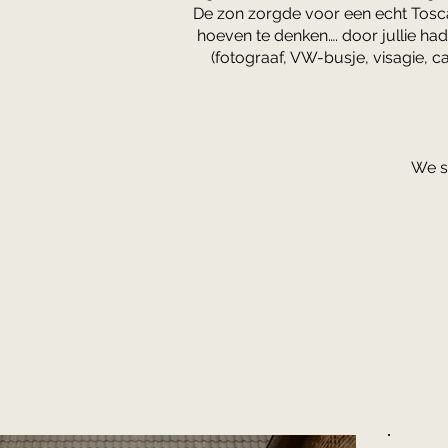
De zon zorgde voor een echt Toscaan
hoeven te denken…. door jullie ha
(fotograaf, VW-busje, visagie, c
We s