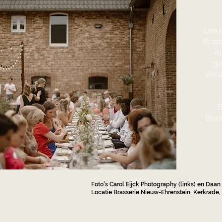
Een r
Brass
o
ga
Vaca
B
Bras
Foto's Carol Eijck Photography (links) en Daan 
Locatie Brasserie Nieuw-Ehrenstein, Kerkrade