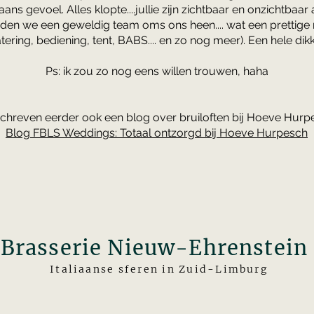
s gevoel. Alles klopte....jullie zijn zichtbaar en onzichtbaa
dden we een geweldig team oms ons heen.... wat een prettige
atering, bediening, tent, BABS.... en zo nog meer). Een hele d
Ps: ik zou zo nog eens willen trouwen, haha
chreven eerder ook een blog over bruiloften bij Hoeve Hurp
Blog FBLS Weddings: Totaal ontzorgd bij Hoeve Hurpesch
Brasserie Nieuw-Ehrenstein
Italiaanse sferen in Zuid-Limburg