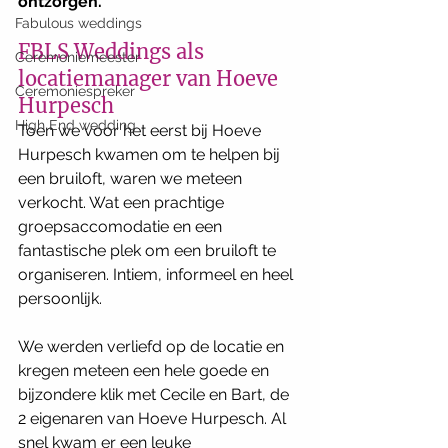
ontzorgen.
Fabulous weddings
FBLS Weddings als 
Ceremoniemeester
locatiemanager van Hoeve 
Ceremoniespreker
Hurpesch
High End wedding
Toen we voor het eerst bij Hoeve 
Hurpesch kwamen om te helpen bij 
een bruiloft, waren we meteen 
verkocht. Wat een prachtige 
groepsaccomodatie en een 
fantastische plek om een bruiloft te 
organiseren. Intiem, informeel en heel 
persoonlijk.
We werden verliefd op de locatie en 
kregen meteen een hele goede en 
bijzondere klik met Cecile en Bart, de 
2 eigenaren van Hoeve Hurpesch. Al 
snel kwam er een leuke 