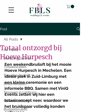
Post
All Posts
Totaal ontzorgd bij
All Posts
Hoeve Hurpesch
Weddingplanner
Een weekendbruiloft bij het mooie 
Trouwlocaties
Hoeve Hurpesch in Mechelen. Een 
Timeline bruiloft
ideale plek in Zuid-Limburg met 
een kleine ceremonie en een 
Droombruiloft
informele BBQ. Samen met ViniQ 
Trouwen in Limburg
Events zetten wij hier een 
totaalconcept neer, waardoor we 
Intieme bruiloft
het bruidspaar volledig konden 
Budgetbruiloft