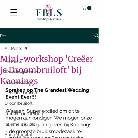
Post
All Posts
Mini-workshop 'Creëer
All Posts
je Droombruiloft' bij
Weddingplanner
Koonings
Trouwlocaties
Spreken op The Grandest Wedding 
Timeline bruiloft
Event Ever!!! 
Droombruiloft
Waaaah! Super excited om dit te 
Trouwen in Limburg
mogen aankondigen. We mogen onze 
Intieme bruiloft
workshop 2x gaan geven bij Koonings 
- dé grootste bruidsmodezaak ter 
Budgetbruiloft