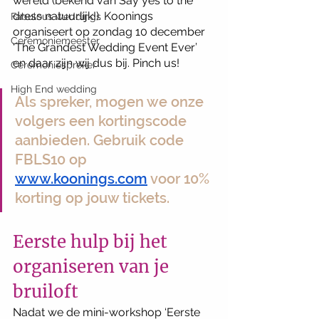
wereld (bekend van Say yes to the 
dress natuurlijk!). Koonings 
Fabulous weddings
organiseert op zondag 10 december 
Ceremoniemeester
‘The Grandest Wedding Event Ever’ 
en daar zijn wij dus bij. Pinch us! 
Ceremoniespreker
High End wedding
Als spreker, mogen we onze 
volgers een kortingscode 
aanbieden. Gebruik code 
FBLS10 op 
www.koonings.com
 voor 10% 
korting op jouw tickets. 
Eerste hulp bij het 
organiseren van je 
bruiloft
Nadat we de mini-workshop ‘Eerste 