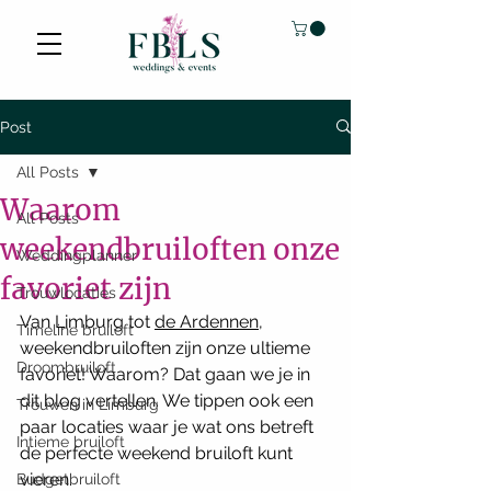
Post
All Posts
Waarom
All Posts
weekendbruiloften onze
Weddingplanner
favoriet zijn
Trouwlocaties
Van Limburg tot 
de Ardennen
, 
Timeline bruiloft
weekendbruiloften zijn onze ultieme 
Droombruiloft
favoriet! Waarom? Dat gaan we je in 
dit blog vertellen. We tippen ook een 
Trouwen in Limburg
paar locaties waar je wat ons betreft 
Intieme bruiloft
de perfecte weekend bruiloft kunt 
vieren. 
Budgetbruiloft