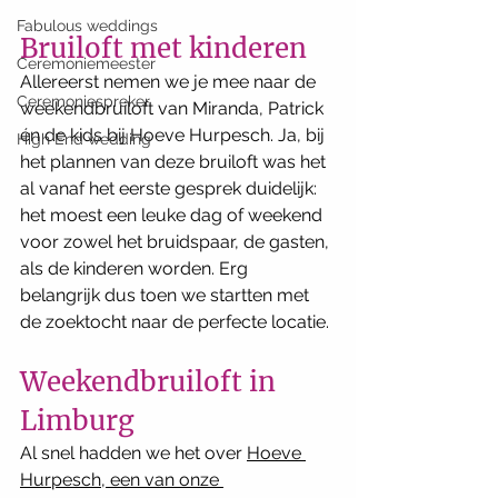
Fabulous weddings
Bruiloft met kinderen
Ceremoniemeester
Allereerst nemen we je mee naar de 
Ceremoniespreker
weekendbruiloft van Miranda, Patrick 
én de kids bij Hoeve Hurpesch. Ja, bij 
High End wedding
het plannen van deze bruiloft was het 
al vanaf het eerste gesprek duidelijk: 
het moest een leuke dag of weekend 
voor zowel het bruidspaar, de gasten, 
als de kinderen worden. Erg 
belangrijk dus toen we startten met 
de zoektocht naar de perfecte locatie. 
Weekendbruiloft in 
Limburg
Al snel hadden we het over 
Hoeve 
Hurpesch, een van onze 